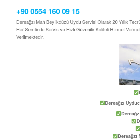
+90 0554 160 09 15
Dereağzı Mah Beylikdüzü Uydu Servisi Olarak 20 Yıllık Tecr
Her Semtinde Servis ve Hızlı Güvenilir Kaliteli Hizmet Ver
Verilmektedir.
Dereağzı Uydu
Dereağzı
D
Dereağzı 