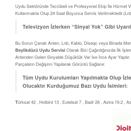
Uydu Sektöründe Tecrübeli ve Profesyonel Ekip İle Hizmet V
Kullanmakta Olup 24 Saat Boyunca Servis Verilmektedir.(Ln
Televizyon İzlerken “Sinyal Yok” Gibi Uyarıl
Bu Sorun Çanak Anten, Lnb, Kablo, Diseqc veya Binada Merke
Beylikdüzü Uydu Servisi
Olarak Bizi Çağırdığınızda İlk İş
Antenden Gelen Sinyalde Düşüklük Var İse İnce Ayar Yapılır. 
Parçaların Değişimi Yapılarak Görüntü Sağlanır.
Tüm Uydu Kurulumları Yapılmakta Olup İzlem
Olucaktır Kurduğumuz Bazı Uydu İsimleri:
T
ürksat 42 , Hotbird 13 , Eutelsat 7 , Badr 26 , Astra 19.2 ,