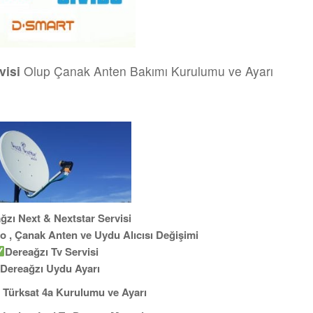
visi
Olup Çanak Anten Bakımı Kurulumu ve Ayarı
ğzı Next & Nextstar Servisi
o , Çanak Anten ve Uydu Alıcısı Değişimi
Dereağzı Tv Servisi
Dereağzı Uydu Ayarı
 Türksat 4a Kurulumu ve Ayarı