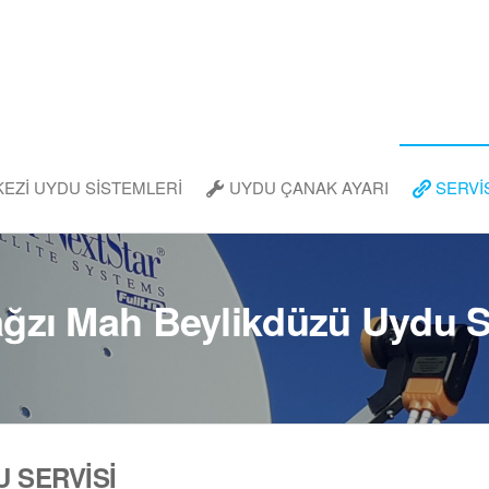
EZİ UYDU SİSTEMLERİ
UYDU ÇANAK AYARI
SERVİ
ğzı Mah Beylikdüzü Uydu S
 SERVİSİ