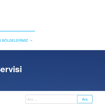
S BÖLGELERİMİZ
ervisi
Arama: