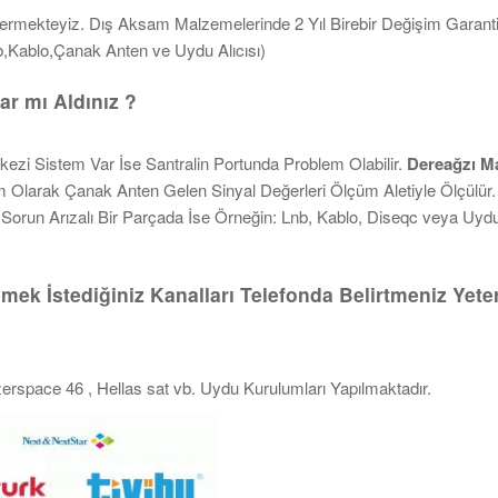
ermekteyiz. Dış Aksam Malzemelerinde 2 Yıl Birebir Değişim Garantil
b,Kablo,Çanak Anten ve Uydu Alıcısı)
ar mı Aldınız ?
zi Sistem Var İse Santralin Portunda Problem Olabilir.
Dereağzı M
lem Olarak Çanak Anten Gelen Sinyal Değerleri Ölçüm Aletiyle Ölçülür
Sorun Arızalı Bir Parçada İse Örneğin: Lnb, Kablo, Diseqc veya Uydu 
ek İstediğiniz Kanalları Telefonda Belirtmeniz Yeter
 Azerspace 46 , Hellas sat vb. Uydu Kurulumları Yapılmaktadır.