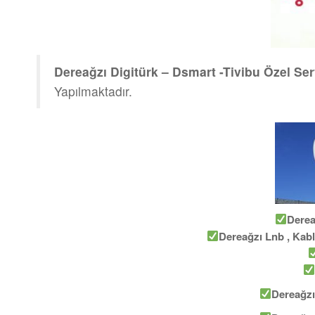
Dereağzı Digitürk – Dsmart -Tivibu Özel Ser
Yapılmaktadır.
Derea
Dereağzı Lnb , Kabl
Dereağzı