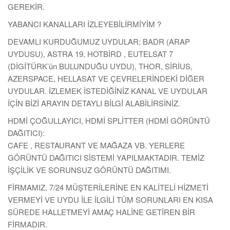
GEREKİR.
YABANCI KANALLARI İZLEYEBİLİRMİYİM ?
DEVAMLI KURDUĞUMUZ UYDULAR; BADR (ARAP
UYDUSU), ASTRA 19, HOTBİRD , EUTELSAT 7
(DİGİTÜRK’ün BULUNDUĞU UYDU), THOR, SİRİUS,
AZERSPACE, HELLASAT VE ÇEVRELERİNDEKİ DİĞER
UYDULAR. İZLEMEK İSTEDİĞİNİZ KANAL VE UYDULAR
İÇİN BİZİ ARAYIN DETAYLI BİLGİ ALABİLİRSİNİZ.
HDMİ ÇOĞULLAYICI, HDMİ SPLİTTER (HDMİ GÖRÜNTÜ
DAĞITICI):
CAFE , RESTAURANT VE MAĞAZA VB. YERLERE
GÖRÜNTÜ DAĞITICI SİSTEMİ YAPILMAKTADIR. TEMİZ
İŞÇİLİK VE SORUNSUZ GÖRÜNTÜ DAĞITIMI.
FİRMAMIZ, 7/24 MÜŞTERİLERİNE EN KALİTELİ HİZMETİ
VERMEYİ VE UYDU İLE İLGİLİ TÜM SORUNLARI EN KISA
SÜREDE HALLETMEYİ AMAÇ HALİNE GETİREN BİR
FİRMADIR.