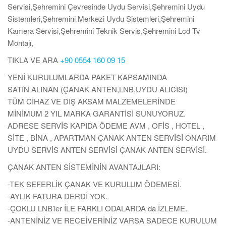
Servisi,Şehremini Çevresinde Uydu Servisi,Şehremini Uydu
Sistemleri,Şehremini Merkezi Uydu Sistemleri,Şehremini
Kamera Servisi,Şehremini Teknik Servis,Şehremini Lcd Tv
Montajı,
TIKLA VE ARA
+90 0554 160 09 15
YENİ KURULUMLARDA PAKET KAPSAMINDA
SATIN ALINAN (ÇANAK ANTEN,LNB,UYDU ALICISI)
TÜM CİHAZ VE DIŞ AKSAM MALZEMELERİNDE
MİNİMUM 2 YIL MARKA GARANTİSİ SUNUYORUZ.
ADRESE SERVİS KAPIDA ÖDEME AVM , OFİS , HOTEL ,
SİTE , BİNA , APARTMAN ÇANAK ANTEN SERVİSİ ONARIM
UYDU SERVİS ANTEN SERVİSİ ÇANAK ANTEN SERVİSİ.
ÇANAK ANTEN SİSTEMİNİN AVANTAJLARI:
-TEK SEFERLİK ÇANAK VE KURULUM ÖDEMESİ.
-AYLIK FATURA DERDİ YOK.
-ÇOKLU LNB’ler İLE FARKLI ODALARDA da İZLEME.
-ANTENİNİZ VE RECEİVERİNİZ VARSA SADECE KURULUM