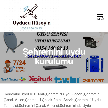
Skip
to
the
Uydu
Uydu
MENÜ
content
Servisi,Çanak
Servisi
Uydu Arıza ve
0554
Kurulum,Anten
Tamircisi,Merkezi
160 09
Uydu Sistemleri
Şehremini uydu
15
kurulumu
Şehremini Uydu Kurulumu,Şehremini Uydu Servisi,Şehremini
Çanak Anten,Şehremini Çanak Anten Servisi,Şehremini Uydu
Tamircisi,Şehremini Çanak Antenci,Şehremininde Uydu